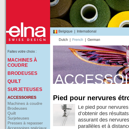
Belgique
|
International
Dutch
|
French
|
German
Faites votre choix :
MACHINES À
COUDRE
BRODEUSES
ACCESSO
QUILT
SURJETEUSES
Pied pour nervures étr
ACCESSOIRES
Machines à coudre
Le pied pour nervures
Brodeuses
d’obtenir des résultat
Quilt
Surjeteuses
assurant des nervures
Presses à repasser
parallèles et à distan
Accessoires spéciaux