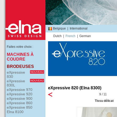
Belgique
|
International
Dutch
|
French
|
German
Faites votre choix :
MACHINES À
COUDRE
BRODEUSES
eXpressive
NOUVEAU
830
eXpressive
NOUVEAU
830L
eXpressive 820 (Elna 8300)
eXpressive 970
eXpressive 920
9 / 11
eXpressive 900
Tissu délicat
eXpressive 860
eXpressive 850
Elna 8100