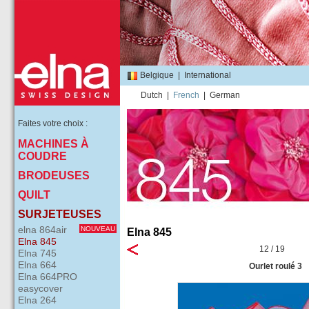
Belgique
|
International
Dutch
|
French
|
German
Faites votre choix :
MACHINES À
COUDRE
BRODEUSES
QUILT
SURJETEUSES
elna 864air
NOUVEAU
Elna 845
Elna 845
12 / 19
Elna 745
Elna 664
Ourlet roulé 3
Elna 664PRO
easycover
Elna 264