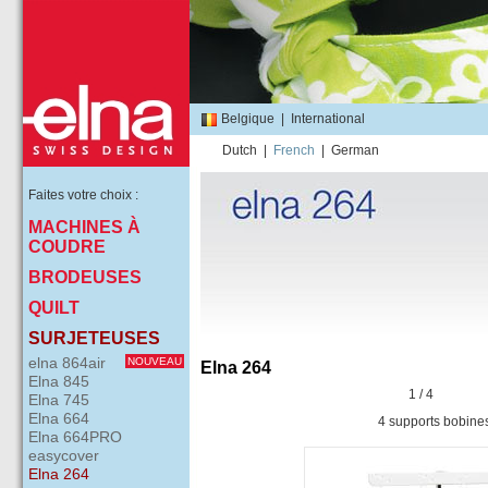
Belgique
|
International
Dutch
|
French
|
German
Faites votre choix :
MACHINES À
COUDRE
BRODEUSES
QUILT
SURJETEUSES
elna 864air
NOUVEAU
Elna 264
Elna 845
1 / 4
Elna 745
Elna 664
4 supports bobine
Elna 664PRO
easycover
Elna 264