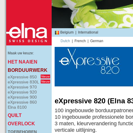
Belgium
|
International
Dutch
|
French
|
German
Maak uw keuze:
HET NAAIEN
BORDUURWERK
eXpressive 850
Nieuw
eXpressive 830L
Nieuw
eXpressive 970
eXpressive 920
eXpressive 900
eXpressive 820 (Elna 8
eXpressive 860
Elna 8100
100 ingebouwde borduurpatrone
QUILT
10 ingebouwde professionele bordu
3 maten, kleurverandering functi
OVERLOCK
verticale uitlijning.
TOEBEHOREN