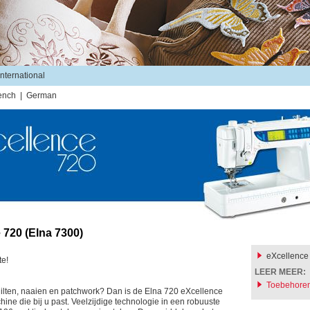
International
ench
|
German
 720 (Elna 7300)
eXcellence
te!
LEER MEER:
Toebehore
ilten, naaien en patchwork? Dan is de Elna 720 eXcellence
ine die bij u past. Veelzijdige technologie in een robuuste