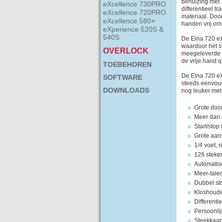
behuizing met 
eXcellence 730PRO
differentieel t
eXcellence 720PRO
materiaal. Doo
eXcellence 580+
handen vrij om
eXperience 520S &
540S
De Elna 720 eXc
waardoor het s
OVERLOCK
meegeleverde g
de vrije hand qu
TOEBEHOREN
De Elna 720 eX
SOFTWARE
steeds eenvoud
DOWNLOADS
nog leuker met
Grote doo
Meer dan 
Start/stop
Grote aansc
1/4 voet, 
126 steke
Automatisc
Meer-tale
Dubbel sto
Kloshoude
Differentie
Persoonli
Steekkaart