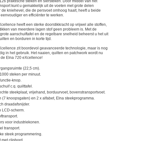
126 praktische steken en siersteken. Door middel van het
ransport kunt u gemakkelijk uit de voeten met grote delen
r de kniehevel, die de persvoet omhoog haalt, heeft u beide
 eenvoudiger en efficiënter te werken.
ellence heeft een sterke doorstikkracht op vrijwel alle stoffen,
tikken van meerdere lagen stof geen probleem is. Met de
rote aanschuiftafel en de regelbare snelheid beheerst u het uit
ilten en borduren in korte tijd.
cellence zit boordevol geavanceerde technologie, maar is nog
ig in het gebruik. Het naaien, quilten en patchwork wordt nu
 de Elna 720 eXcellence!
rgangsruimte (22,5 cm).
1000 steken per minuut.
 functie-knop.
huif c.q. quilttafel.
rechte steekplaat, vrijehand, borduurvoet, bovenstransportvoet.
n (7 knoopsgaten) en 2 x alfabet, Elna steekprogramma.
h draadafsnijder.
n LCD-scherm.
ftransport.
rs voor industriekonen.
el transport.
jke steek programmering.
 met clipbord.