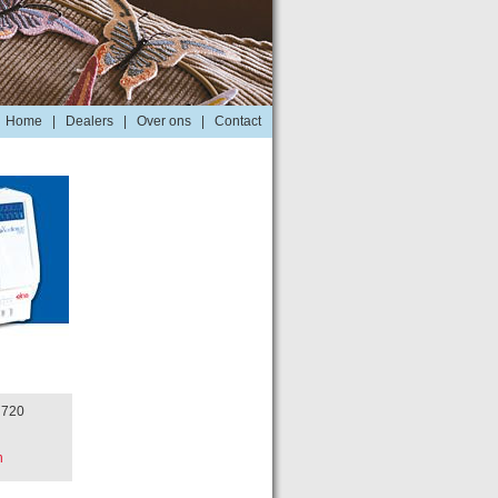
Home
|
Dealers
|
Over ons
|
Contact
 720
n