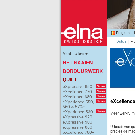
Belgium
|
Dutch
|
Fr
Maak uw keuze:
HET NAAIEN
BORDUURWERK
QUILT
eXpressive 850
Nieuw
eXcellence 770
Nieuw
eXcellence 680+
Nieuw
eXcellence
eXperience 550,
Nieuw
560 & 570α
eXperience 530
Nieuw
Meer werkruim
eXpressive 920
eXpressive 900
eXpressive 860
U houdt van qu
precies de mach
eXcellence 780+