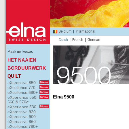
Belgium
|
International
Dutch
|
French
|
German
Maak uw keuze:
HET NAAIEN
BORDUURWERK
QUILT
eXpressive 850
Nieuw
eXcellence 770
Nieuw
eXcellence 680+
Nieuw
Elna 9500
eXperience 550,
Nieuw
560 & 570α
eXperience 530
Nieuw
eXpressive 920
eXpressive 900
eXpressive 860
eXcellence 780+