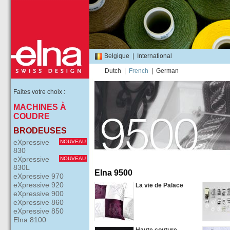
Belgique
|
International
Dutch
|
French
|
German
Faites votre choix :
MACHINES À
COUDRE
BRODEUSES
eXpressive
NOUVEAU
830
eXpressive
NOUVEAU
830L
Elna 9500
eXpressive 970
eXpressive 920
La vie de Palace
eXpressive 900
eXpressive 860
eXpressive 850
Elna 8100