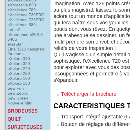
eXpressive 860
imagination. Avec 126 points créa
eXpressive 850
au plus magistral, laissez foison
eXcellence 780+
eXcellence 730PRO
éclore tout un monde d’applicatio
eXcellence 720PRO
qui fera naître sous vos yeux les 
eXcellence 580+
boutis dont vous rêvez. En quel
Lotus2
eXperience 520S &
une arabesque se dessiner, un fes
540S
motif prendre son envol, et déco
elnaStar
reliefs de votre inspiration !
Elna 3210 designed
for jeans
Qu’il s’agisse d’un simple détail 
eXplore 340
sophistiqué, l’eXcellence 720 es
eXplore 320
pour explorer avec vous des possi
eXplore 240
insoupçonnées et permettre à vos
eXplore 220
eXplore 160
s’épanouir.
eXplore 150
Sew Fun
Sew Zebra
Télécharger la brochure
Sew Green
Nouvelle Mini
CARACTERISTIQUES 
BRODEUSES
Transport intégré ajustable (I.
QUILT
Bouton de réglage du différen
SURJETEUSES