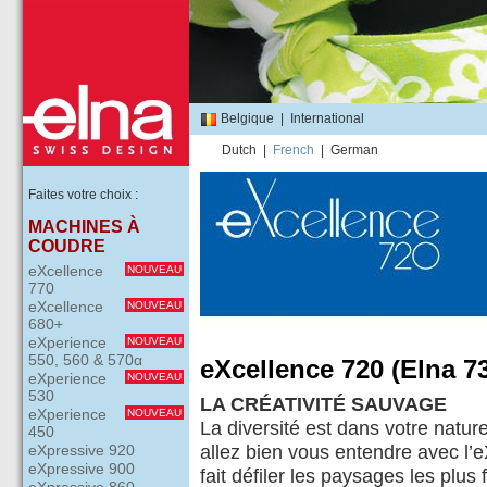
Belgique
|
International
Dutch
|
French
|
German
Faites votre choix :
MACHINES À
COUDRE
eXcellence
NOUVEAU
770
eXcellence
NOUVEAU
680+
eXperience
NOUVEAU
550, 560 & 570α
eXcellence 720 (Elna 7
eXperience
NOUVEAU
530
LA CRÉATIVITÉ SAUVAGE
eXperience
NOUVEAU
La diversité est dans votre natur
450
eXpressive 920
allez bien vous entendre avec l’e
eXpressive 900
fait défiler les paysages les plus