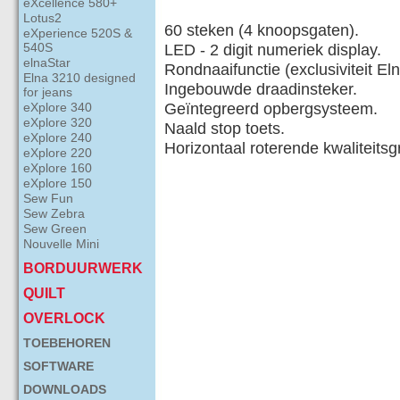
eXcellence 580+
Lotus2
60 steken (4 knoopsgaten).
eXperience 520S &
540S
LED - 2 digit numeriek display.
elnaStar
Rondnaaifunctie (exclusiviteit Eln
Elna 3210 designed
Ingebouwde draadinsteker.
for jeans
eXplore 340
Geïntegreerd opbergsysteem.
eXplore 320
Naald stop toets.
eXplore 240
Horizontaal roterende kwaliteitsgr
eXplore 220
eXplore 160
eXplore 150
Sew Fun
Sew Zebra
Sew Green
Nouvelle Mini
BORDUURWERK
QUILT
OVERLOCK
TOEBEHOREN
SOFTWARE
DOWNLOADS