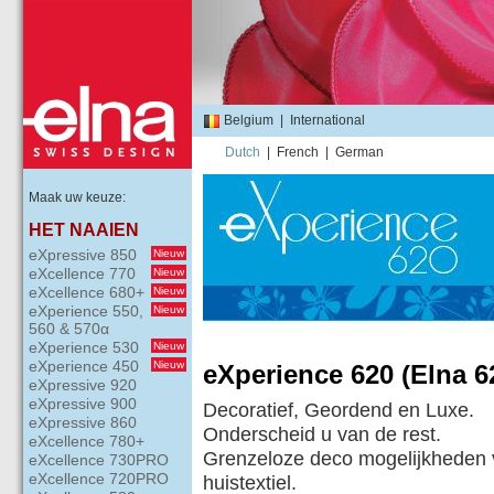
Belgium
|
International
Dutch
|
French
|
German
Maak uw keuze:
HET NAAIEN
eXpressive 850
Nieuw
eXcellence 770
Nieuw
eXcellence 680+
Nieuw
eXperience 550,
Nieuw
560 & 570α
eXperience 530
Nieuw
eXperience 450
Nieuw
eXperience 620 (Elna 6
eXpressive 920
eXpressive 900
Decoratief, Geordend en Luxe.
eXpressive 860
Onderscheid u van de rest.
eXcellence 780+
Grenzeloze deco mogelijkheden 
eXcellence 730PRO
eXcellence 720PRO
huistextiel.