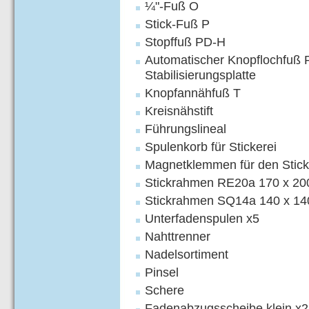
¼"-Fuß O
Stick-Fuß P
Stopffuß PD-H
Automatischer Knopflochfuß 
Stabilisierungsplatte
Knopfannähfuß T
Kreisnähstift
Führungslineal
Spulenkorb für Stickerei
Magnetklemmen für den Stic
Stickrahmen RE20a 170 x 2
Stickrahmen SQ14a 140 x 1
Unterfadenspulen x5
Nahttrenner
Nadelsortiment
Pinsel
Schere
Fadenabzugsscheibe klein x2