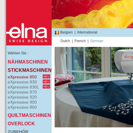
Belgien
|
International
Dutch
|
French
|
German
Wählen Sie :
NÄHMASCHINEN
STICKMASCHINEN
eXpressive 850
NEU
eXpressive 830
NEU
eXpressive 830L
NEU
eXpressive 970
eXpressive 920
eXpressive 900
eXpressive 860
QUILTMASCHINEN
OVERLOCK
ZUBEHÖR