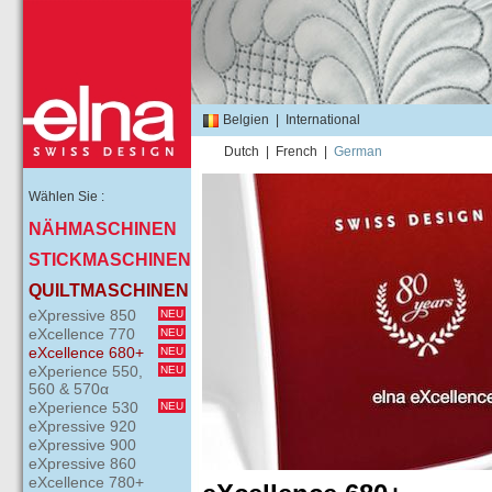
Belgien
|
International
Dutch
|
French
|
German
Wählen Sie :
NÄHMASCHINEN
STICKMASCHINEN
QUILTMASCHINEN
eXpressive 850
NEU
eXcellence 770
NEU
eXcellence 680+
NEU
eXperience 550,
NEU
560 & 570α
eXperience 530
NEU
eXpressive 920
eXpressive 900
eXpressive 860
eXcellence 780+