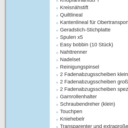
Knopfannähfuß T
Kreisnähstift
Quiltlineal
Kantenlineal für Obertranspo
Geradstich-Stichplatte
Spulen x5
Easy bobbin (10 Stück)
Nahttrenner
Nadelset
Reinigungspinsel
2 Fadenabzugsscheiben klein
2 Fadenabzugsscheiben groß
2 Fadenabzugsscheiben spez
Garnrollenhalter
Schraubendreher (klein)
Touchpen
Kniehebelr
Transparenter und extragroße