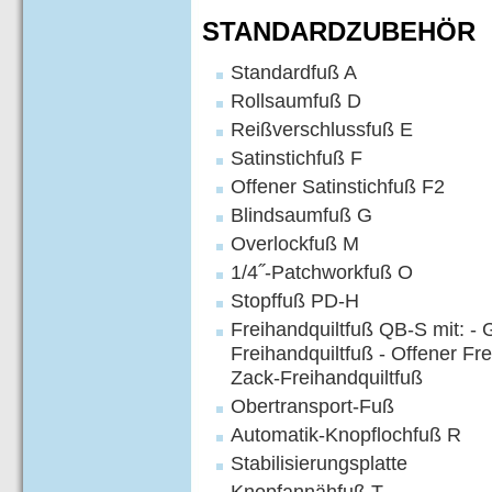
STANDARDZUBEHÖR
Standardfuß A
Rollsaumfuß D
Reißverschlussfuß E
Satinstichfuß F
Offener Satinstichfuß F2
Blindsaumfuß G
Overlockfuß M
1/4˝-Patchworkfuß O
Stopffuß PD-H
Freihandquiltfuß QB-S mit: -
Freihandquiltfuß - Offener Fre
Zack-Freihandquiltfuß
Obertransport-Fuß
Automatik-Knopflochfuß R
Stabilisierungsplatte