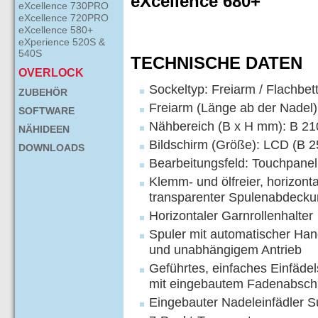
eXcellence 680+
eXcellence 730PRO
eXcellence 720PRO
eXcellence 580+
eXperience 520S &
540S
TECHNISCHE DATEN
OVERLOCK
Sockeltyp: Freiarm / Flachbet
ZUBEHÖR
Freiarm (Länge ab der Nadel
SOFTWARE
Nähbereich (B x H mm): B 2
NÄHIDEEN
Bildschirm (Größe): LCD (B 2
DOWNLOADS
Bearbeitungsfeld: Touchpanel
Klemm- und ölfreier, horizonta
transparenter Spulenabdeck
Horizontaler Garnrollenhalter
Spuler mit automatischer Ha
und unabhängigem Antrieb
Geführtes, einfaches Einfädel
mit eingebautem Fadenabsch
Eingebauter Nadeleinfädler S