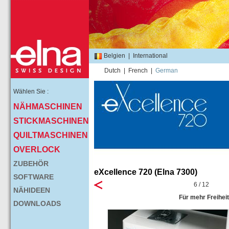
Belgien
|
International
Dutch
|
French
|
German
Wählen Sie :
NÄHMASCHINEN
STICKMASCHINEN
QUILTMASCHINEN
OVERLOCK
ZUBEHÖR
eXcellence 720 (Elna 7300)
SOFTWARE
6 / 12
NÄHIDEEN
Für mehr Freiheit
DOWNLOADS