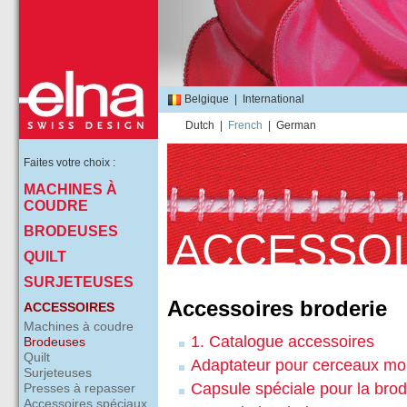
Belgique
|
International
Dutch
|
French
|
German
Faites votre choix :
MACHINES À
COUDRE
BRODEUSES
ACCESSO
QUILT
SURJETEUSES
Accessoires broderie
ACCESSOIRES
Machines à coudre
1. Catalogue accessoires
Brodeuses
Quilt
Adaptateur pour cerceaux 
Surjeteuses
Capsule spéciale pour la brod
Presses à repasser
Accessoires spéciaux