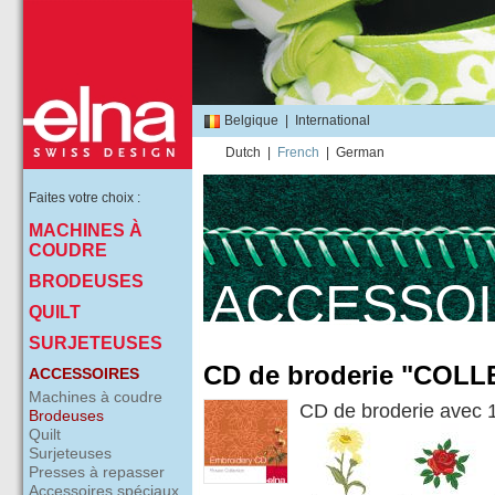
Belgique
|
International
Dutch
|
French
|
German
Faites votre choix :
MACHINES À
COUDRE
BRODEUSES
ACCESSO
QUILT
SURJETEUSES
CD de broderie "COL
ACCESSOIRES
Machines à coudre
CD de broderie avec 1
Brodeuses
Quilt
Surjeteuses
Presses à repasser
Accessoires spéciaux