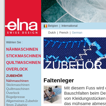
Belgien
|
International
Dutch
|
French
|
German
Wählen Sie :
NÄHMASCHINEN
STICKMASCHINEN
ZUBEHÖR
QUILTMASCHINEN
OVERLOCK
ZUBEHÖR
Faltenleger
Nähmaschinen
Stickmaschinen
Mit diesem Fuss wird 
Quiltmaschinen
Overlock
Bauschfalten beim D
Bügelpresse
von Kleidungsstücken 
Allgemeines Zubehör
das mühsame abmesse
9mm Zubehör