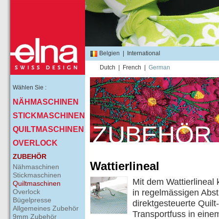
Belgien
|
International
Dutch
|
French
|
German
Wählen Sie :
NÄHMASCHINEN
STICKMASCHINEN
ZUBEHÖR
QUILTMASCHINEN
OVERLOCK
ZUBEHÖR
Wattierlineal
Nähmaschinen
Stickmaschinen
Mit dem Wattierlineal
Quiltmaschinen
Overlock
in regelmässigen Abs
Bügelpresse
direktgesteuerte Quil
Allgemeines Zubehör
Transportfuss in eine
9mm Zubehör