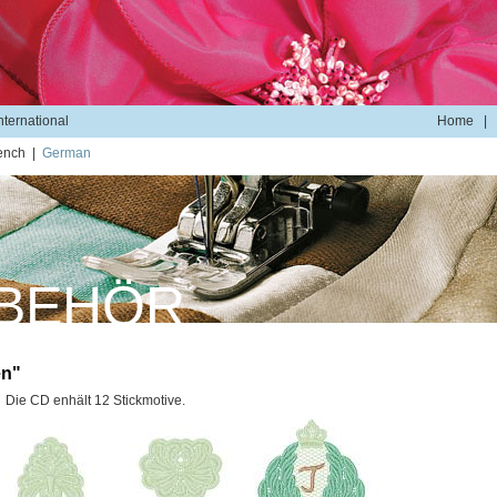
Home
|
nternational
ench
|
German
BEHÖR
en"
Die CD enhält 12 Stickmotive.