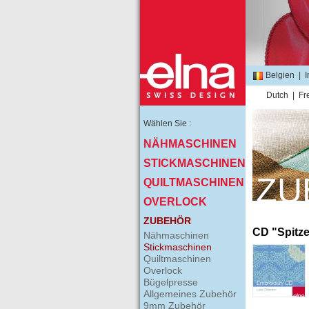
Belgien
|
I
Dutch
|
Fr
Wählen Sie :
NÄHMASCHINEN
STICKMASCHINEN
ZU
QUILTMASCHINEN
OVERLOCK
ZUBEHÖR
CD "Spitz
Nähmaschinen
Stickmaschinen
Quiltmaschinen
Overlock
Bügelpresse
Allgemeines Zubehör
9mm Zubehör