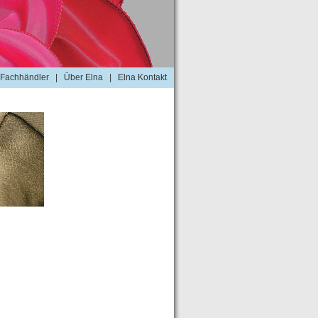
Fachhändler
|
Über Elna
|
Elna Kontakt