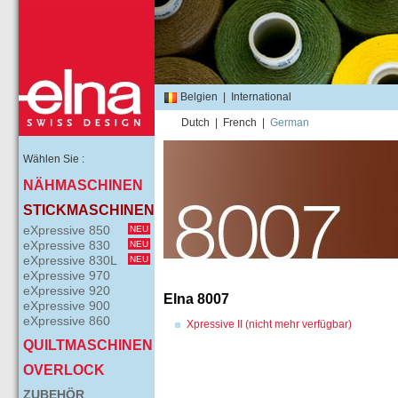
Belgien
|
International
Dutch
|
French
|
German
Wählen Sie :
NÄHMASCHINEN
STICKMASCHINEN
eXpressive 850
NEU
eXpressive 830
NEU
eXpressive 830L
NEU
eXpressive 970
eXpressive 920
Elna 8007
eXpressive 900
eXpressive 860
Xpressive II (nicht mehr verfügbar)
QUILTMASCHINEN
OVERLOCK
ZUBEHÖR