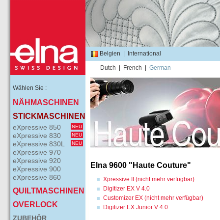
Belgien
|
International
Dutch
|
French
|
German
Wählen Sie :
NÄHMASCHINEN
STICKMASCHINEN
eXpressive 850
NEU
eXpressive 830
NEU
eXpressive 830L
NEU
eXpressive 970
eXpressive 920
Elna 9600 "Haute Couture"
eXpressive 900
eXpressive 860
Xpressive II (nicht mehr verfügbar)
Digitizer EX V 4.0
QUILTMASCHINEN
Customizer EX (nicht mehr verfügbar)
OVERLOCK
Digitizer EX Junior V 4.0
ZUBEHÖR