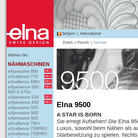
Belgien
|
International
Dutch
|
French
|
German
Wählen Sie :
NÄHMASCHINEN
eXpressive 850
NEU
eXcellence 770
NEU
eXcellence 680+
NEU
eXperience 550,
NEU
560 & 570α
eXperience 530
NEU
eXperience 450
NEU
Elna 9500
eXpressive 920
eXpressive 900
A STAR IS BORN
eXpressive 860
Sie erregt Aufsehen! Die Elna 95
eXcellence 780+
Luxus, sowohl beim Nähen als au
eXcellence 730PRO
eXcellence 720PRO
Starbesetzung zu spielen. Nichts 