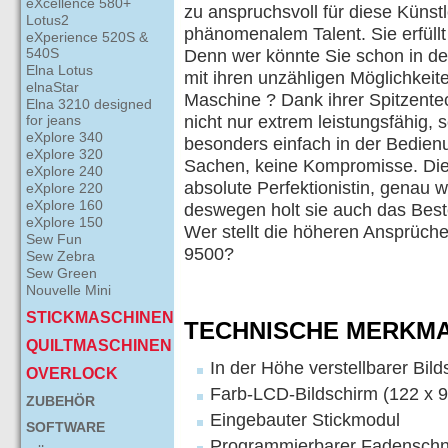
eXcellence 580+
zu anspruchsvoll für diese Künstl
Lotus2
phänomenalem Talent. Sie erfüll
eXperience 520S &
540S
Denn wer könnte Sie schon in den
Elna Lotus
mit ihren unzähligen Möglichkeite
elnaStar
Maschine ? Dank ihrer Spitzentec
Elna 3210 designed
for jeans
nicht nur extrem leistungsfähig,
eXplore 340
besonders einfach in der Bedien
eXplore 320
Sachen, keine Kompromisse. Die 
eXplore 240
absolute Perfektionistin, genau 
eXplore 220
eXplore 160
deswegen holt sie auch das Best
eXplore 150
Wer stellt die höheren Ansprüche
Sew Fun
9500?
Sew Zebra
Sew Green
Nouvelle Mini
STICKMASCHINEN
TECHNISCHE MERKM
QUILTMASCHINEN
In der Höhe verstellbarer Bil
OVERLOCK
Farb-LCD-Bildschirm (122 x 
ZUBEHÖR
Eingebauter Stickmodul
SOFTWARE
Programmierbarer Fadenschn