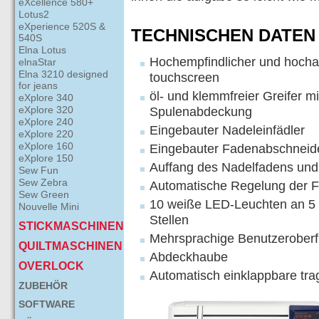
eXcellence 580+
Lotus2
eXperience 520S &
TECHNISCHEN DATEN -
540S
Elna Lotus
Hochempfindlicher und hocha
elnaStar
Elna 3210 designed
touchscreen
for jeans
öl- und klemmfreier Greifer mi
eXplore 340
eXplore 320
Spulenabdeckung
eXplore 240
Eingebauter Nadeleinfädler
eXplore 220
eXplore 160
Eingebauter Fadenabschneid
eXplore 150
Auffang des Nadelfadens und
Sew Fun
Sew Zebra
Automatische Regelung der 
Sew Green
10 weiße LED-Leuchten an 5
Nouvelle Mini
Stellen
STICKMASCHINEN
Mehrsprachige Benutzeroberf
QUILTMASCHINEN
Abdeckhaube
OVERLOCK
Automatisch einklappbare trag
ZUBEHÖR
SOFTWARE