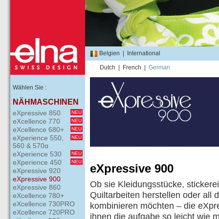
Belgien
|
International
Dutch
|
French
|
German
Wählen Sie :
NÄHMASCHINEN
eXpressive 850
NEU
eXcellence 770
NEU
eXcellence 680+
NEU
eXperience 550,
NEU
560 & 570α
eXperience 530
NEU
eXperience 450
NEU
eXpressive 900
eXpressive 920
eXpressive 900
Ob sie Kleidungsstücke, sticker
eXpressive 860
Quiltarbeiten herstellen oder all 
eXcellence 780+
eXcellence 730PRO
kombinieren möchten – die eXpres
eXcellence 720PRO
ihnen die aufgabe so leicht wie 