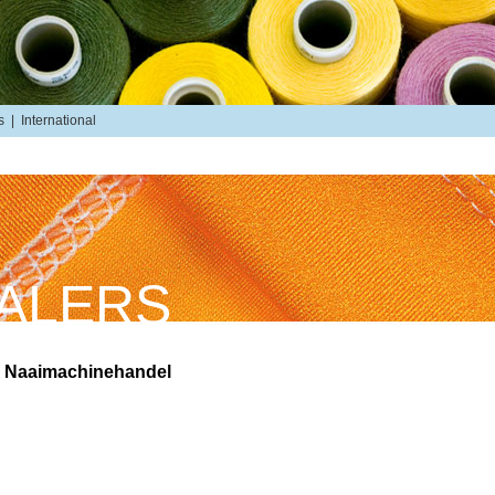
s
|
International
ALERS
 Naaimachinehandel