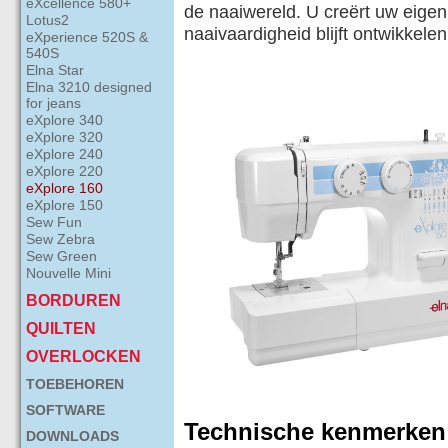
eXcellence 580+
de naaiwereld. U creërt uw eigen s
Lotus2
naaivaardigheid blijft ontwikkelen
eXperience 520S &
540S
Elna Star
Elna 3210 designed
for jeans
eXplore 340
eXplore 320
eXplore 240
eXplore 220
eXplore 160
eXplore 150
Sew Fun
Sew Zebra
Sew Green
Nouvelle Mini
BORDUREN
QUILTEN
OVERLOCKEN
TOEBEHOREN
SOFTWARE
Technische kenmerken
DOWNLOADS