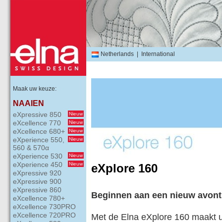
Netherlands
|
International
Maak uw keuze:
NAAIEN
eXpressive 850
Nieuw
eXcellence 770
Nieuw
eXcellence 680+
Nieuw
eXperience 550,
Nieuw
560 & 570α
eXperience 530
Nieuw
eXperience 450
Nieuw
eXplore 160
eXpressive 920
eXpressive 900
eXpressive 860
Beginnen aan een nieuw avont
eXcellence 780+
eXcellence 730PRO
eXcellence 720PRO
Met de Elna eXplore 160 maakt 