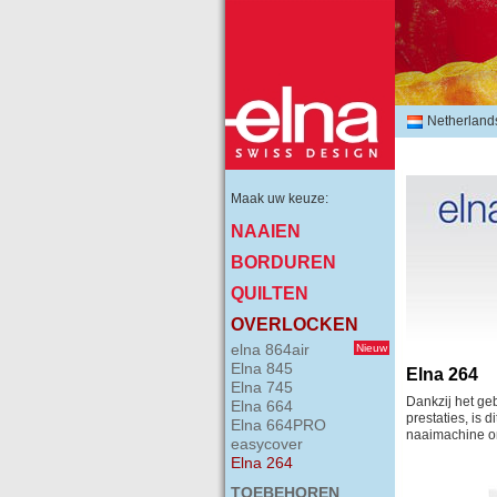
Netherland
Maak uw keuze:
NAAIEN
BORDUREN
QUILTEN
OVERLOCKEN
elna 864air
Nieuw
Elna 845
Elna 264
Elna 745
Dankzij het ge
Elna 664
prestaties, is 
Elna 664PRO
naaimachine o
easycover
Elna 264
TOEBEHOREN