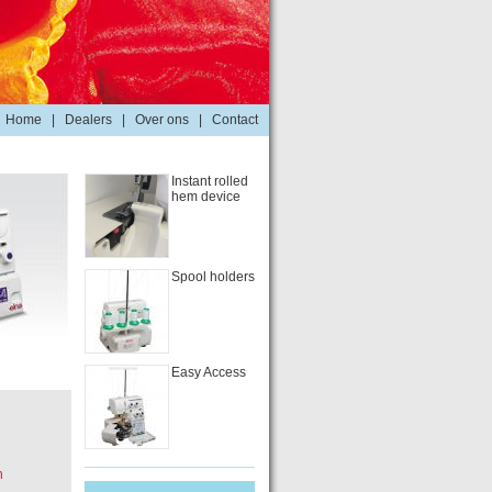
Home
|
Dealers
|
Over ons
|
Contact
Instant rolled
hem device
Spool holders
Easy Access
n