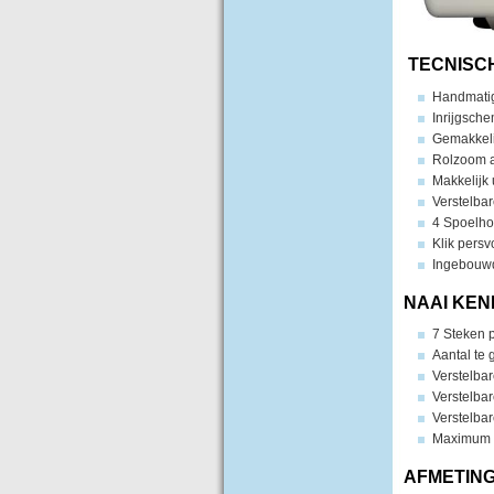
TECNISC
Handmati
Inrijgsche
Gemakkelij
Rolzoom a
Makkelijk
Verstelbar
4 Spoelho
Klik persv
Ingebouwd
NAAI KE
7 Steken
Aantal te 
Verstelbar
Verstelbar
Verstelbar
Maximum v
AFMETING