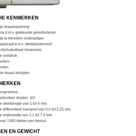
HE KENMERKEN
ge draadspanning
ma d.m.v. gekleurde geleiderlijnen
k te bereiken ondergrijper
pparaat d.m.v. steekplaatschuif
 uitschakelbaar bovenmes
e voetdruk
uders
oeten
e draad afsnijder
NMERKEN
 programma
gebruiken draden: 3/4
e steeklengte van 1 tot 4 mm
e differentieel transport van 0,5 tot 2,25 mm
e snijbreedte van 3,1 tot 7,3 mm
an 1300 steken per minuut
EN EN GEWICHT