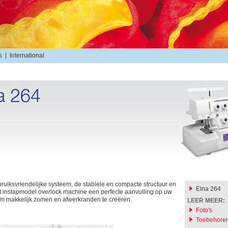
s
|
International
bruiksvriendelijke systeem, de stabiele en compacte structuur en
Elna 264
dit instapmodel overlock machine een perfecte aanvulling op uw
m makkelijk zomen en afwerkranden te creëren.
LEER MEER:
Foto's
Toebehore